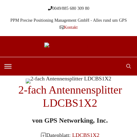
Zum
0049/885 680 309 80
Inhalt
springen
PPM Precise Positioning Management GmbH - Alles rund um GPS
Kontakt
2-fach Antennensplitter
LDCBS1X2
von GPS Networking, Inc.
Datenblatt:
LDCBS1X2